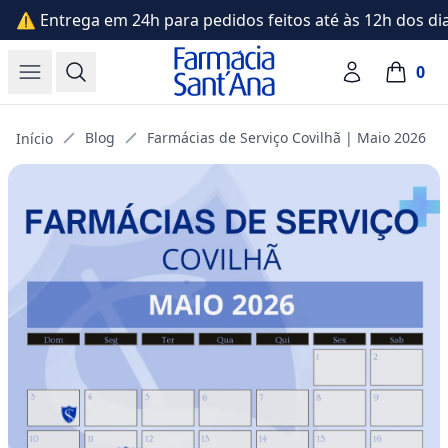
⚠️ Entrega em 24h para pedidos feitos até às 12h dos dia
Farmácia Sant'Ana
Open menu
Search
Account
0
items in
Blog
Farmácias de Serviço Covilhã | Maio 2026
Início