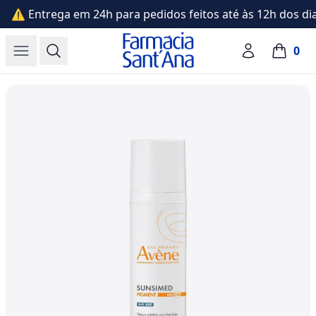
⚠️ Entrega em 24h para pedidos feitos até às 12h dos dia
Farmácia Sant'Ana
Open menu
Search
Account
0
items in