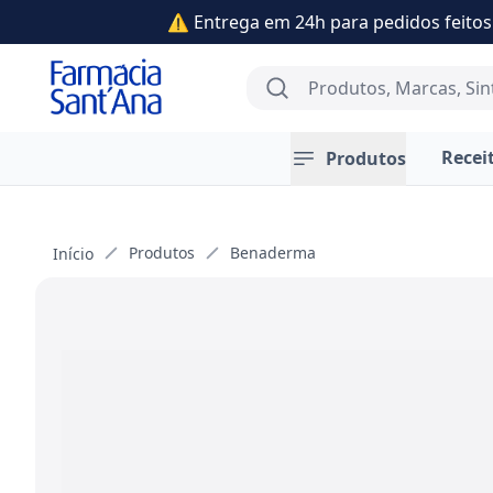
⚠️ Entrega em 24h para pedidos feitos 
Farmácia Sant'Ana
Search
Recei
Produtos
Produtos
Benaderma
Início