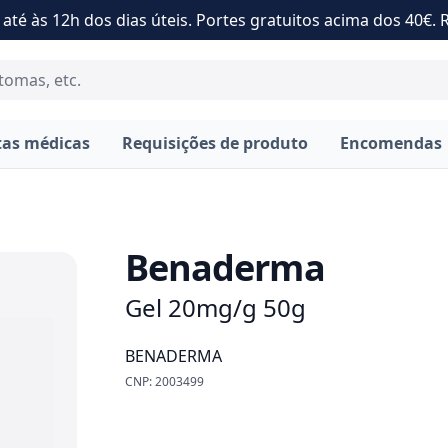
até às 12h dos dias úteis. Portes gratuitos acima dos 40€. 
tas médicas
Requisições de produto
Encomendas
Benaderma
Gel 20mg/g 50g
BENADERMA
CNP: 2003499